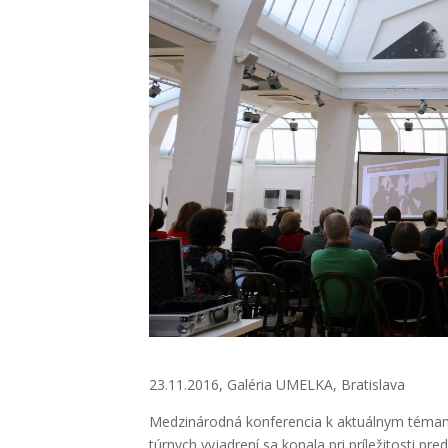
23.11.2016, Galé­ria UMELKA, Bra­ti­sla­va
Medzi­ná­rod­ná kon­fe­ren­cia k aktu­ál­nym téma
túr­nych vyjad­re­ní sa kona­la pri prí­le­ži­tos­ti pre