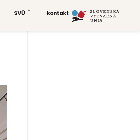
SVÚ
kon­takt