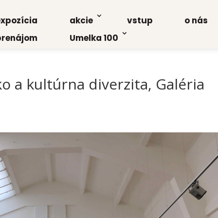
xpo­zí­cia
akcie
vstup
o nás
re­ná­jom
Umel­ka 100
o a kul­túr­na diver­zi­ta, Galé­ria