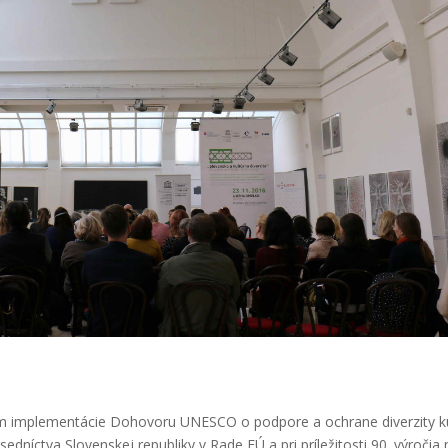
m imple­men­tá­cie Doho­vo­ru UNESCO o pod­po­re a ochra­ne diver­zi­ty k
d­sed­níc­tva Slo­ven­skej repub­li­ky v Rade EÚ a pri prí­le­ži­tos­ti 90. výro­čia