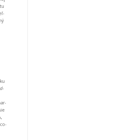
­tu
eľ­
­ný
­ku
od­
har­
sie
A,
­co­