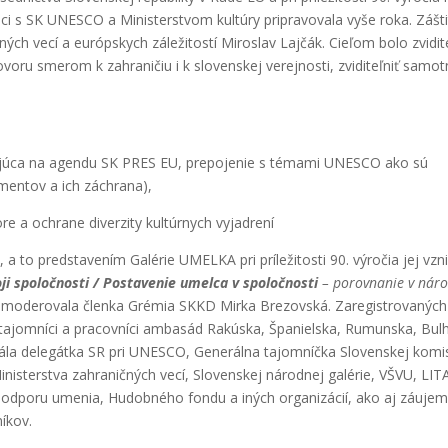
á­ci s SK UNESCO a Minis­ter­stvom kul­tú­ry pri­pra­vo­va­la vyše roka. Záš­ti
­ných vecí a európ­skych zále­ži­tos­tí Miro­slav Laj­čák. Cie­ľom bolo zvi­di­t
­vo­ru sme­rom k zahra­ni­čiu i k slo­ven­skej verej­nos­ti, zvi­di­teľ­niť samot
­jú­ca na agen­du SK PRES EU, pre­po­je­nie s téma­mi UNESCO ako sú
u­men­tov a ich záchra­na),
re a ochra­ne diver­zi­ty kul­túr­nych vyjad­re­ní
 to pred­sta­ve­ním Galé­rie UMELKA pri prí­le­ži­tos­ti 90. výro­čia jej vzni
i spo­loč­nos­ti
/ Posta­ve­nie umel­ca v spo­loč­nos­ti
– porov­na­nie v nár
e mode­ro­va­la člen­ka Gré­mia SKKD Mir­ka Bre­zov­ská. Zare­gis­tro­va­ných
, tajom­ní­ci a pra­cov­ní­ci amba­sád Rakús­ka, Špa­niel­ska, Rumun­ska, Bul­
 stá­la dele­gát­ka SR pri UNESCO, Gene­rál­na tajom­níč­ka Slo­ven­skej komi­
nis­ter­stva zahra­nič­ných vecí, Slo­ven­skej národ­nej galé­rie, VŠVU, LIT
od­po­ru ume­nia, Hudob­né­ho fon­du a iných orga­ni­zá­cií, ako aj záu­jem
í­kov.