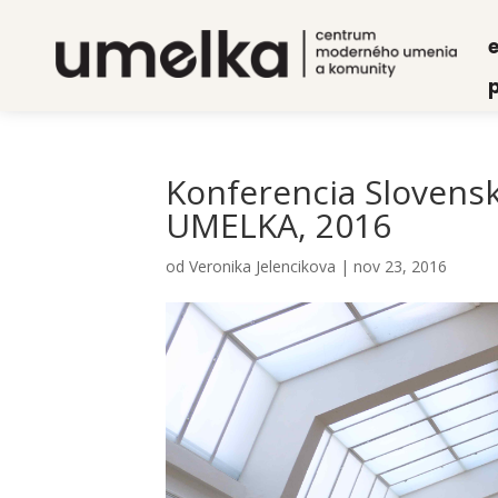
e
p
Kon­fe­ren­cia Slo­ven­sk
UMELKA, 2016
od
Veronika Jelencikova
|
nov 23, 2016