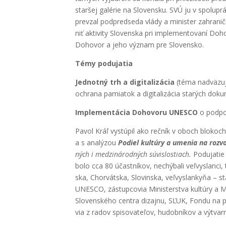
star­šej galé­rie na Slo­ven­sku. SVÚ ju v spo­lu­pr
pre­vzal pod­pred­se­da vlá­dy a minis­ter zahra­nič
niť akti­vi­ty Slo­ven­ska pri imple­men­to­va­ní Doho
Doho­vor a jeho význam pre Slo­ven­sko.
Témy podu­ja­tia
Jed­not­ný trh a digi­ta­li­zá­cia
(téma nad­vä­zu
ochra­na pamia­tok a digi­ta­li­zá­cia sta­rých dok
Imple­men­tá­cia Doho­vo­ru UNESCO
o pod­po­
Pavol Kráľ vystú­pil ako reč­ník v oboch blo­koch, a
a s ana­lý­zou
Podiel kul­tú­ry a ume­nia na roz­vo­j
ných i medzi­ná­rod­ných súvis­los­tiach.
Podu­ja­ti
bolo cca 80 účast­ní­kov, nechý­ba­li veľ­vys­lan­ci
ska, Chor­vát­ska, Slo­vin­ska, veľ­vys­lan­ky­ňa –
UNESCO, zástup­co­via Minis­ter­stva kul­tú­ry a Mi
Slo­ven­ské­ho cen­tra dizaj­nu, SĽUK, Fon­du na p
via z radov spi­so­va­te­ľov, hudob­ní­kov a výtvar­n