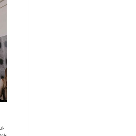
ul­
 naj­