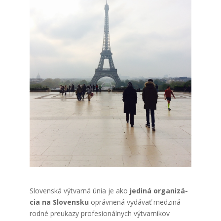
Slo­ven­ská výtvar­ná únia je ako
jedi­ná orga­ni­zá­
cia na Slo­ven­sku
opráv­ne­ná vydá­vať medzi­ná­
rod­né pre­uka­zy pro­fe­si­onál­nych výtvar­ní­kov