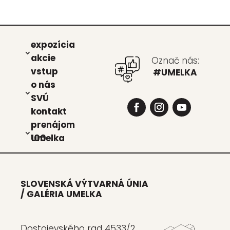
expo­zí­cia
akcie
Označ nás:
vstup
#UMELKA
o nás
SVÚ
kon­takt
pre­ná­jom
Umel­ka 100
SLOVENSKÁ VÝTVARNÁ ÚNIA
/ GALÉRIA UMELKA
Dostojevského rad 4533/2