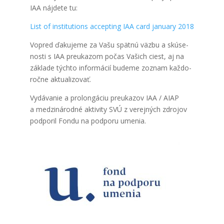
IAA náj­de­te tu:
List of ins­ti­tu­ti­ons accep­ting IAA card janu­ary 2018
Vopred ďaku­je­me za Vašu spät­nú väz­bu a skú­se­
nos­ti s IAA pre­uka­zom počas Vašich ciest, aj na
zákla­de tých­to infor­má­cií bude­me zoznam kaž­do­
roč­ne aktu­ali­zo­vať.
Vydá­va­nie a pro­lon­gá­ciu pre­uka­zov IAA / AIAP
a medzi­ná­rod­né akti­vi­ty SVÚ z verej­ných zdro­jov
pod­po­ril Fon­du na pod­po­ru ume­nia.