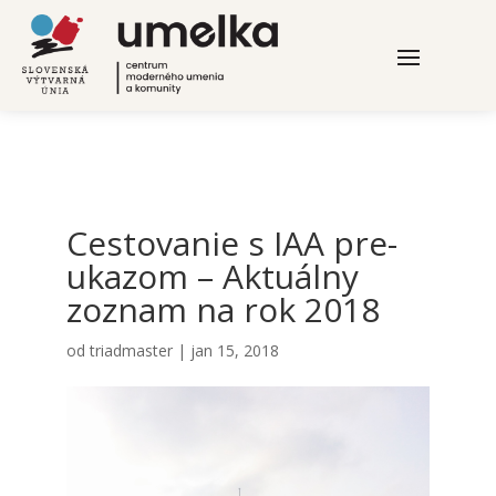
Ces­to­va­nie s IAA pre­
uka­zom – Aktu­ál­ny
zoznam na rok 2018
od
triadmaster
|
jan 15, 2018