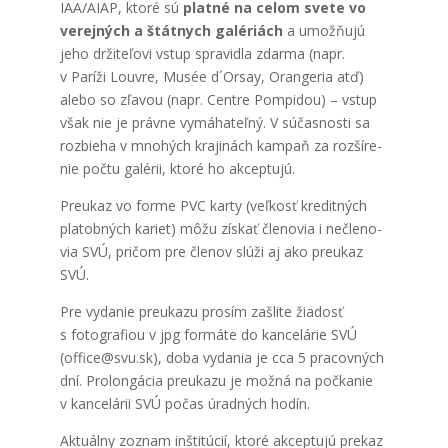
IAA/AIAP, kto­ré sú
plat­né na celom sve­te vo
verej­ných a štát­nych galé­riách
a umož­ňu­jú
jeho drži­te­ľo­vi vstup spra­vid­la zdar­ma (napr.
v Parí­ži Louv­re, Musée d´Orsay, Oran­ge­ria atď)
ale­bo so zľa­vou (napr. Cen­tre Pompi­dou) – vstup
však nie je práv­ne vymá­ha­teľ­ný. V súčas­nos­ti sa
roz­bie­ha v mno­hých kra­ji­nách kam­paň za roz­ší­re­
nie počtu galé­rii, kto­ré ho akcep­tu­jú.
Pre­ukaz vo for­me PVC kar­ty (veľ­kosť kre­dit­ných
pla­tob­ných kariet) môžu zís­kať čle­no­via i nečle­no­
via SVÚ, pri­čom pre čle­nov slú­ži aj ako pre­ukaz
SVÚ.
Pre vyda­nie pre­uka­zu pro­sím zašli­te žia­dosť
s foto­gra­fi­ou v jpg for­má­te do kan­ce­lá­rie SVÚ
(office@svu.sk), doba vyda­nia je cca 5 pra­cov­ných
dní. Pro­lon­gá­cia pre­uka­zu je mož­ná na počka­nie
v kan­ce­lá­rii SVÚ počas úrad­ných hodín.
Aktu­ál­ny zoznam inšti­tú­cií, kto­ré akcep­tu­jú pre­kaz