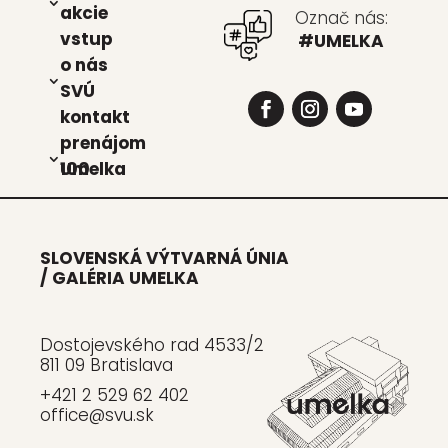
akcie
Označ nás:
vstup
#UMELKA
o nás
SVÚ
kon­takt
pre­ná­jom
Umel­ka 100
SLOVENSKÁ VÝTVARNÁ ÚNIA
/ GALÉRIA UMELKA
Dostojevského rad 4533/2
811 09 Bratislava
+421 2 529 62 402
office@svu.sk