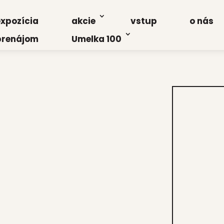
xpo­zí­cia
akcie
vstup
o nás
re­ná­jom
Umel­ka 100