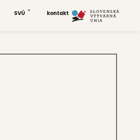
SVÚ
kon­takt