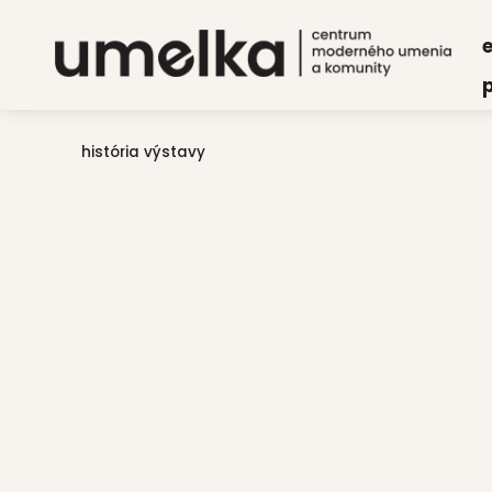
e
p
história výstavy