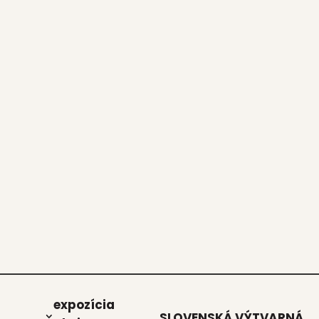
expo­zí­cia
SLOVENSKÁ VÝTVARNÁ