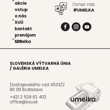
akcie
Označ nás:
vstup
#UMELKA
o nás
SVÚ
kon­takt
pre­ná­jom
Umel­ka 100
SLOVENSKÁ VÝTVARNÁ ÚNIA
/ GALÉRIA UMELKA
Dostojevského rad 4533/2
811 09 Bratislava
+421 2 529 62 402
office@svu.sk