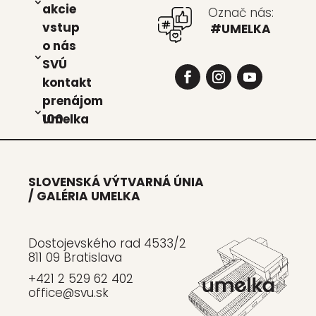
akcie
Označ nás:
vstup
#UMELKA
o nás
SVÚ
kon­takt
pre­ná­jom
Umel­ka 100
SLOVENSKÁ VÝTVARNÁ ÚNIA
/ GALÉRIA UMELKA
Dostojevského rad 4533/2
811 09 Bratislava
+421 2 529 62 402
office@svu.sk