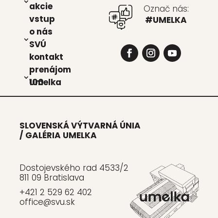
akcie
Označ nás:
vstup
#UMELKA
o nás
SVÚ
kon­takt
pre­ná­jom
Umel­ka 100
SLOVENSKÁ VÝTVARNÁ ÚNIA
/ GALÉRIA UMELKA
Dostojevského rad 4533/2
811 09 Bratislava
+421 2 529 62 402
office@svu.sk