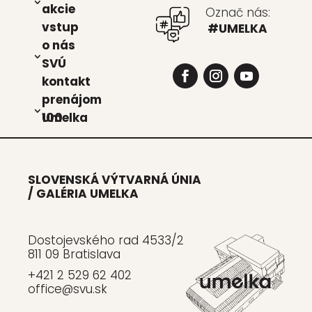
akcie
Označ nás:
vstup
#UMELKA
o nás
SVÚ
kon­takt
pre­ná­jom
Umel­ka 100
SLOVENSKÁ VÝTVARNÁ ÚNIA
/ GALÉRIA UMELKA
Dostojevského rad 4533/2
811 09 Bratislava
+421 2 529 62 402
office@svu.sk