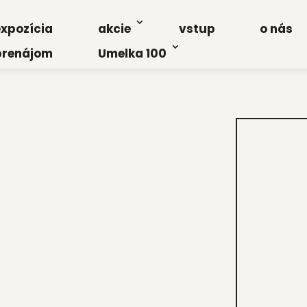
xpo­zí­cia
akcie
vstup
o nás
re­ná­jom
Umel­ka 100