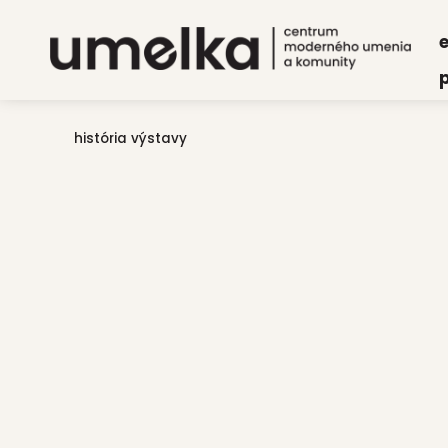
e
p
história výstavy