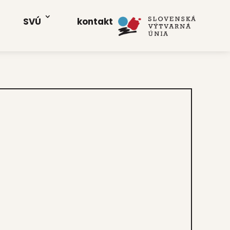
SVÚ
kon­takt