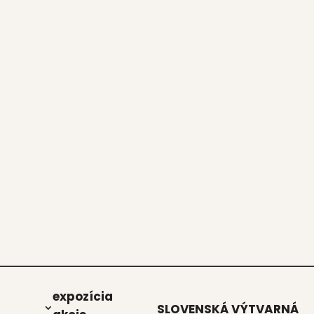
expo­zí­cia
SLOVENSKÁ VÝTVARNÁ