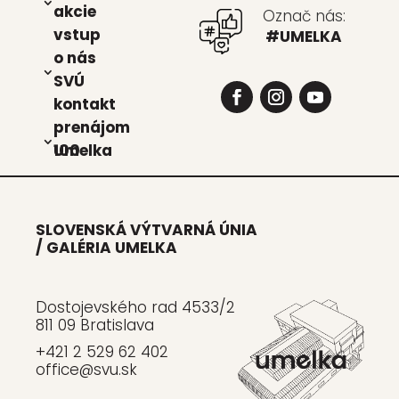
akcie
Označ nás:
vstup
#UMELKA
o nás
SVÚ
kon­takt
pre­ná­jom
Umel­ka 100
SLOVENSKÁ VÝTVARNÁ ÚNIA
/ GALÉRIA UMELKA
Dostojevského rad 4533/2
811 09 Bratislava
+421 2 529 62 402
office@svu.sk